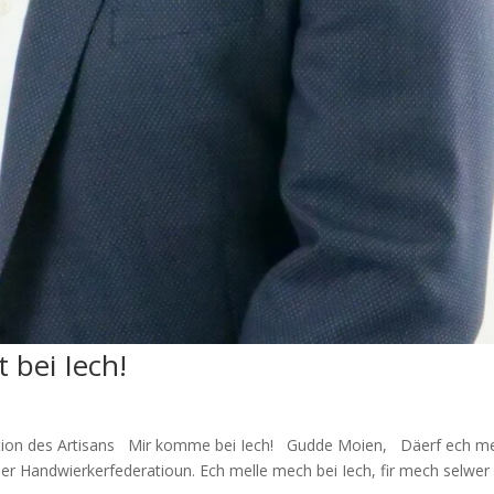
 bei Iech!
ation des Artisans Mir komme bei Iech! Gudde Moien, Däerf ech m
 der Handwierkerfederatioun. Ech melle mech bei Iech, fir mech selwer