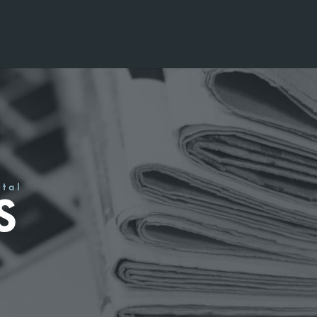
étal
S