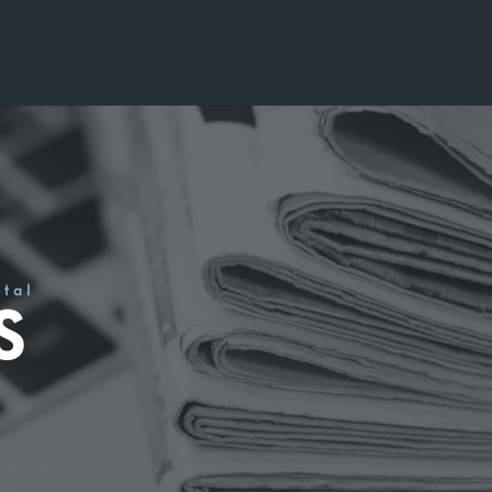
étal
S