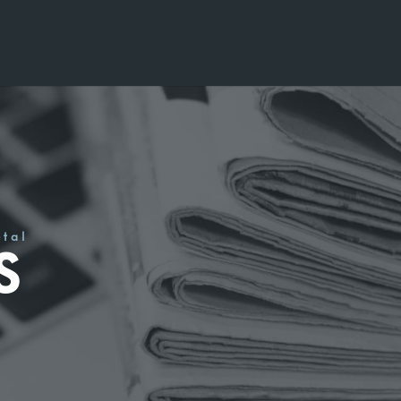
étal
S