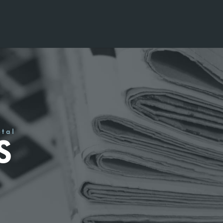
étal
S