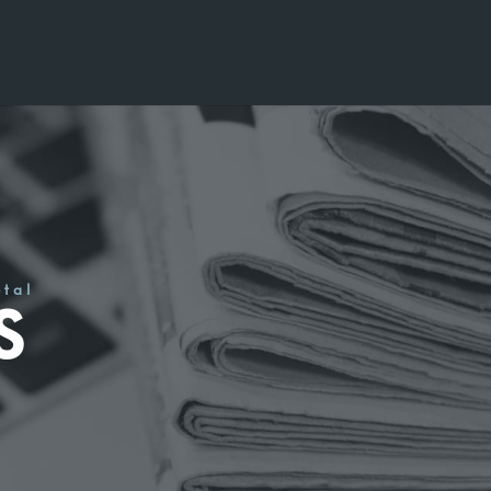
étal
S